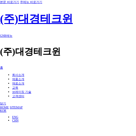
본문 바로가기
주메뉴 바로가기
(주)대경테크윈
GNB메뉴
(주)대경테크윈
홈
회사소개
제품소개
재료소개
교육
브레이징 기술
고객센터
닫기
HOME
SITEMAP
KOR
ENG
CHN